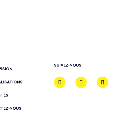
SUIVEZ-NOUS
VISION
ALISATIONS
ITÉS
TEZ-NOUS