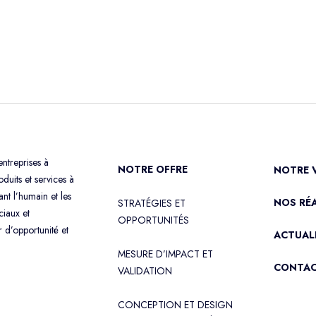
 clients.
lients, inconnues du marketing classique.
entreprises à
NOTRE OFFRE
NOTRE 
duits et services à
ant l’humain et les
NOS RÉ
STRATÉGIES ET
iaux et
OPPORTUNITÉS
d’opportunité et
ACTUAL
MESURE D’IMPACT ET
CONTAC
VALIDATION
CONCEPTION ET DESIGN