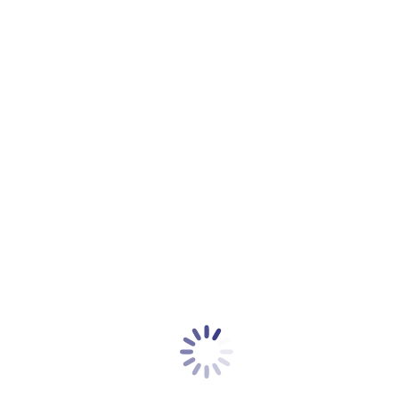
22 OCTOBRE 2020
NOTRE OFFRE
NOTRE V
 entreprises à
oduits et services
NOS RÉA
égrant l’humain et
STRATÉGIES ET
, sociaux et
OPPORTUNITÉS
ACTUAL
 d’opportunité et
MESURE D’IMPACT ET
CONTAC
VALIDATION