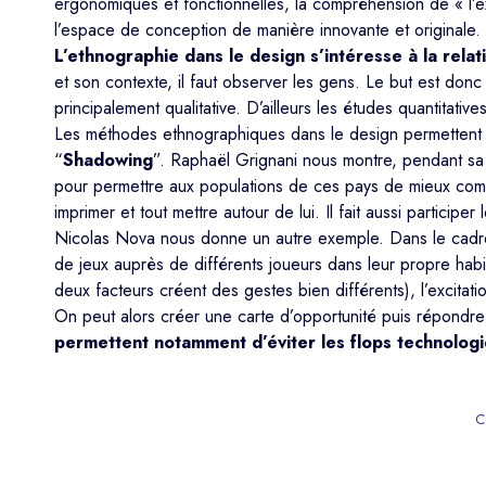
ergonomiques et fonctionnelles, la compréhension de « l’ex
l’espace de conception de manière innovante et originale.
L’ethnographie dans le design s’intéresse à la rela
et son contexte, il faut observer les gens. Le but est do
principalement qualitative. D’ailleurs les études quantitati
Les méthodes ethnographiques dans le design permettent d’i
“
Shadowing
”. Raphaël Grignani nous montre, pendant sa
pour permettre aux populations de ces pays de mieux com
imprimer et tout mettre autour de lui. Il fait aussi partic
Nicolas Nova nous donne un autre exemple. Dans le cadre d
de jeux auprès de différents joueurs dans leur propre habit
deux facteurs créent des gestes bien différents), l’excitat
On peut alors créer une carte d’opportunité puis répondre
permettent notamment d’éviter les flops technolog
C