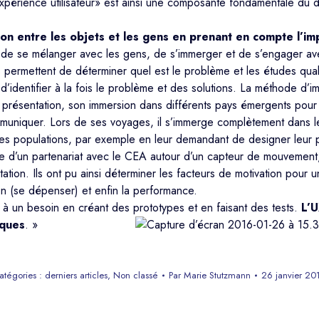
périence utilisateur» est ainsi une composante fondamentale du desi
tion entre les objets et les gens en prenant en compte l’i
nc de se mélanger avec les gens, de s’immerger et de s’engager a
ves permettent de déterminer quel est le problème et les études qua
dentifier à la fois le problème et des solutions. La méthode d’imm
 présentation, son immersion dans différents pays émergents pour
muniquer. Lors de ses voyages, il s’immerge complètement dans le
iper les populations, par exemple en leur demandant de designer leur
’un partenariat avec le CEA autour d’un capteur de mouvement, il 
ation. Ils ont pu ainsi déterminer les facteurs de motivation pour u
ion (se dépenser) et enfin la performance.
 à un besoin en créant des prototypes et en faisant des tests.
L’U
iques
. »
atégories :
derniers articles
,
Non classé
Par
Marie Stutzmann
26 janvier 20