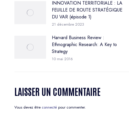
INNOVATION TERRITORIALE : LA
FEUILLE DE ROUTE STRATÉGIQUE
DU VAR (épisode 1)
21 décembre 2023
Harvard Business Review :
Ethnographic Research: A Key to
Strategy
10 mai 2016
LAISSER UN COMMENTAIRE
Vous devez être
connecté
pour commenter.
şans
vidobet
vidobet
vidobet
vidobet
casinolevant
casinolevant
casinolevant
vidobet
şans
casinolevant
casino
şans
casino
casino
casino
boostaro
casinolevant
şans
casinolevant
şanscasino
vidobet
vidobet
levant
gorabet
galyabet
gorabet
gorabet
gorabet
vidobet
galyabet
gorabet
gorabet
casino
|
|
güncel
giriş
|
|
|
giriş
casino
giriş
şans
casino
levant
şans
şans
|
giriş
casino
giriş
|
|
giriş
casino
|
|
|
|
|
giriş
|
|