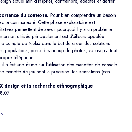
gn actuel afin d’inspirer, contraindre, adapter et définir
mportance du contexte.
Pour bien comprendre un besoin
vec la communauté. Cette phase exploratoire est
litatives permettent de savoir pourquoi il y a un problème
ersion utilisée principalement est d’ailleurs appelée
 le compte de Nokia dans le but de créer des solutions
s populations, prend beaucoup de photos, va jusqu’à tout
 propre téléphone.
a fait une étude sur l’utilisation des manettes de console
ne manette de jeu sont la précision, les sensations (ces
X design et la recherche ethnographique
16