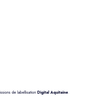
ssions de labellisation
Digital Aquitaine
.