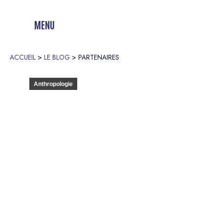
MENU
ACCUEIL
>
LE BLOG
>
PARTENAIRES
Anthropologie