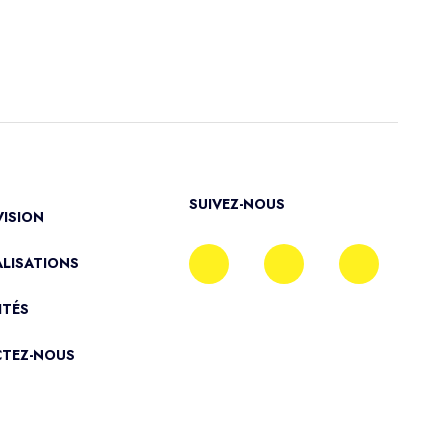
SUIVEZ-NOUS
VISION
ALISATIONS
ITÉS
TEZ-NOUS