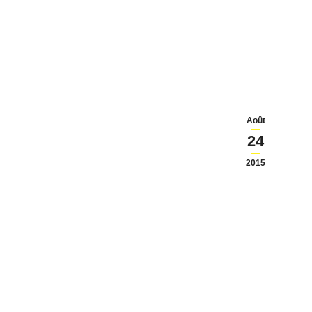
Août
24
2015