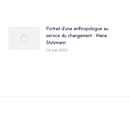
Portrait d’une anthropologue au
service du changement : Marie
Stutzmann
14 mai 2023